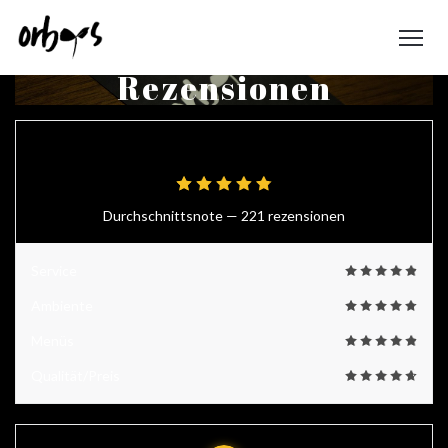
Rezensionen
4.9
/5
Durchschnittsnote —
221 rezensionen
Service
Ambiente
Menüs
Qualität/Preis