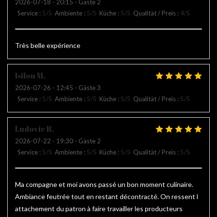
2026-07-18
- 20:15 - Gäste 2
Service
:
5
/5
Ambiente
:
5
/5
Küche
:
5
/5
Qualität / Preis
:
4
/5
Très belle expérience
Isilou
M
2026-07-26
- 12:45 - Gäste 3
Service
:
5
/5
Ambiente
:
5
/5
Küche
:
5
/5
Qualität / Preis
:
5
/5
Ludovic
R
2026-07-22
- 19:30 - Gäste 2
Service
:
5
/5
Ambiente
:
5
/5
Küche
:
5
/5
Qualität / Preis
:
5
/5
Ma compagne et moi avons passé un bon moment culinaire.
Ambiance feutrée tout en restant décontracté. On ressent l
attachement du patron à faire travailler les producteurs