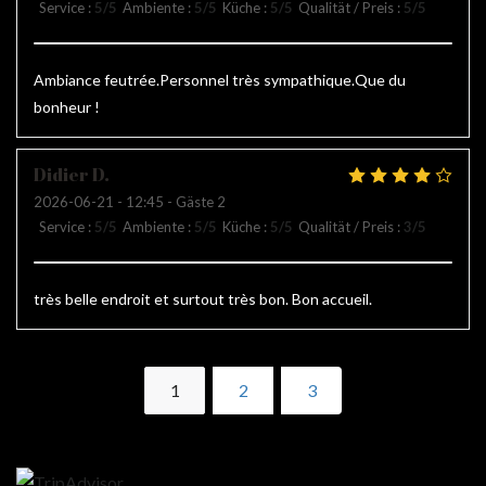
Service
:
5
/5
Ambiente
:
5
/5
Küche
:
5
/5
Qualität / Preis
:
5
/5
Ambiance feutrée.Personnel très sympathique.Que du
bonheur !
Didier
D
2026-06-21
- 12:45 - Gäste 2
Service
:
5
/5
Ambiente
:
5
/5
Küche
:
5
/5
Qualität / Preis
:
3
/5
très belle endroit et surtout très bon. Bon accueil.
1
2
3