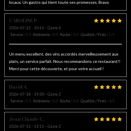
locaux. Un gastro qui tient toute ses promesses. Bravo
CAROLINE
P
2026-07-22
- 20:15 - Gäste 4
Service
:
5
/5
Ambiente
:
5
/5
Küche
:
5
/5
Qualität / Preis
:
5
/5
Un menu excellent, des vins accordés merveilleusement aux
plats, un service parfait. Nous recommandons ce restaurant!!
Merci pour cette découverte, et pour votre accueil !
David
A
2026-07-18
- 19:30 - Gäste 2
Service
:
5
/5
Ambiente
:
5
/5
Küche
:
5
/5
Qualität / Preis
:
4
/5
Jean Claude
C
2026-07-12
- 12:15 - Gäste 2