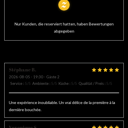
100% geprüfte Bewertungen
Nur Kunden, die reserviert hatten, haben Bewertungen
abgegeben
Unsere Kundenbewertungen
Stéphane
B
2026-08-05
- 19:30 - Gäste 2
Service
:
5
/5
Ambiente
:
5
/5
Küche
:
5
/5
Qualität / Preis
:
5
/5
Une expérience inoubliable. Un vrai délice de la première à la
dernière bouchée.
Veronique
S