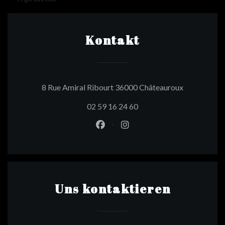
Kontakt
((öffnet ein
8 Rue Amiral Ribourt 36000 Châteauroux
02 59 16 24 60
Facebook ((öffnet ein neues Fen
Instagram ((öffnet ein ne
Uns kontaktieren