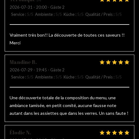
2026-07-31
- 20:00 - Gäste 2
Service
:
5
/5
Ambiente
:
5
/5
Küche
:
5
/5
Qualität / Preis
:
5
/5
Vraiment très bon!! La découverte de toutes ces saveurs !!
Merci
Mandine
B
2026-07-29
- 19:45 - Gäste 2
Service
:
5
/5
Ambiente
:
5
/5
Küche
:
5
/5
Qualität / Preis
:
5
/5
Une découverte totale de la composition du menu, une
ambiance tamisée, en petit comité, aucune fausse note
autant dans les assiettes que dans les verres. Un sans faute !
Élodie
N