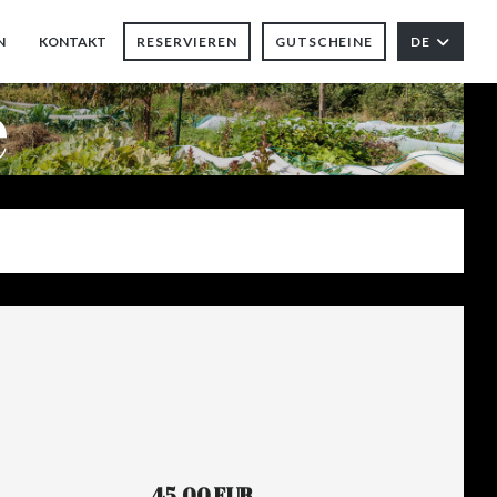
N
KONTAKT
RESERVIEREN
GUTSCHEINE
DE
((ÖFFNET EIN NEUES FENSTER))
e
45,00 EUR