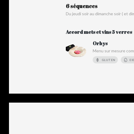
6 séquences
Du jeudi soir au dimanche soir ( et d
Accord mets et vins 5 verres
Orbys
Menu sur mesure compr
GLUTEN
EI