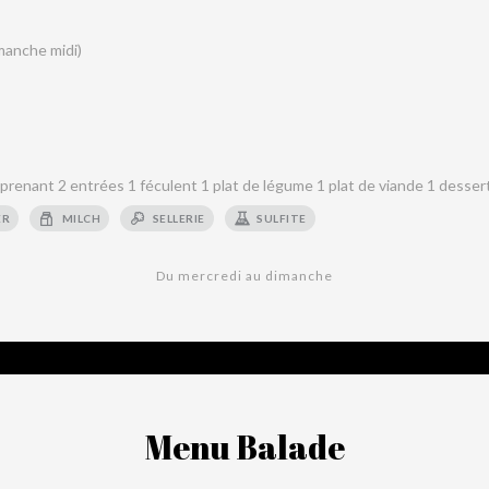
imanche midi)
enant 2 entrées 1 féculent 1 plat de légume 1 plat de viande 1 desser
ER
MILCH
SELLERIE
SULFITE
Du mercredi au dimanche
Menu Balade