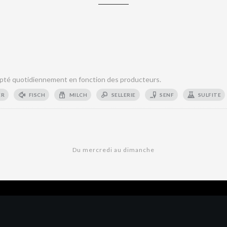
té quotidiennement en fonction des producteurs.
ER
FISCH
MILCH
SELLERIE
SENF
SULFITE
Du mercredi au dimanche