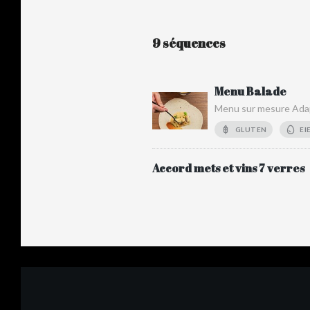
9 séquences
Menu Balade
Menu sur mesure Adap
GLUTEN
EI
Accord mets et vins 7 verres