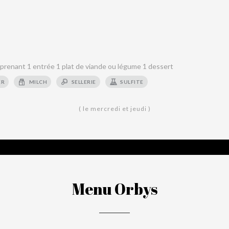
renant 1 entrée 1 plat de viande ou légume 1 dessert
ER
MILCH
SELLERIE
SULFITE
( le mercredi et jeudi )
Menu Orbys