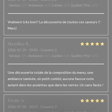
Service
:
5
/5
Ambiance
:
5
/5
Cuisine
:
5
/5
Qualité / Prix
:
5
/5
Vraiment très bon!! La découverte de toutes ces saveurs !!
Merci
Mandine
B
2026-07-29
- 19:45 - Couverts 2
Service
:
5
/5
Ambiance
:
5
/5
Cuisine
:
5
/5
Qualité / Prix
:
5
/5
Une découverte totale de la composition du menu, une
ambiance tamisée, en petit comité, aucune fausse note
autant dans les assiettes que dans les verres. Un sans faute !
Élodie
N
2026-07-18
- 20:15 - Couverts 2