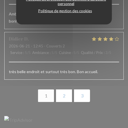
personnel
Politique de gestion des cookies
Ambiance feutrée.Personnel très sympathique.Que du
bonheur !
Didier
D
2026-06-21
- 12:45 - Couverts 2
Service
:
5
/5
Ambiance
:
5
/5
Cuisine
:
5
/5
Qualité / Prix
:
3
/5
très belle endroit et surtout très bon. Bon accueil.
1
2
3