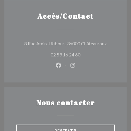
Accès/Contact
((ouvre une 
8 Rue Amiral Ribourt 36000 Châteauroux
02 59 16 24 60
Facebook ((ouvre une nouvelle 
Instagram ((ouvre une nou
Nous contacter
RÉSERVER