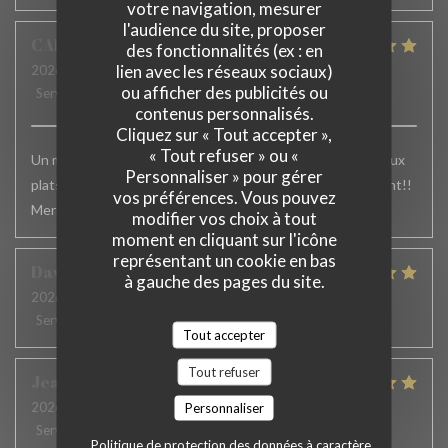
votre navigation, mesurer
l'audience du site, proposer
CAROLINE
P
des fonctionnalités (ex : en
lien avec les réseaux sociaux)
2026-07-22
- 20:15 - Couverts 4
ou afficher des publicités ou
Service
:
5
/5
Ambiance
:
5
/5
Cuisine
:
5
/5
Qualité / Prix
:
5
/5
contenus personnalisés.
Cliquez sur « Tout accepter »,
« Tout refuser » ou «
Un menu excellent, des vins accordés merveilleusement aux
Personnaliser » pour gérer
plats, un service parfait. Nous recommandons ce restaurant!!
vos préférences. Vous pouvez
Merci pour cette découverte, et pour votre accueil !
modifier vos choix à tout
moment en cliquant sur l'icône
représentant un cookie en bas
David
A
à gauche des pages du site.
2026-07-18
- 19:30 - Couverts 2
Service
:
5
/5
Ambiance
:
5
/5
Cuisine
:
5
/5
Qualité / Prix
:
4
/5
Tout accepter
Tout refuser
Jean Claude
C
2026-07-12
- 12:15 - Couverts 2
Personnaliser
Service
:
5
/5
Ambiance
:
5
/5
Cuisine
:
5
/5
Qualité / Prix
:
5
/5
Politique de protection des données à caractère