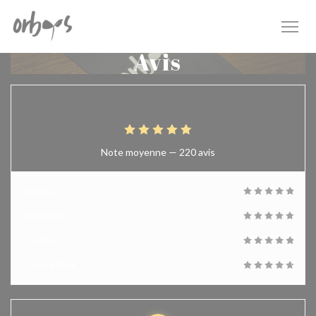
Personnalisation de vos choix en matière de cookies
Avis
4.9
/5
Note moyenne —
220 avis
Service
Ambiance
Cuisine
Qualité/Prix