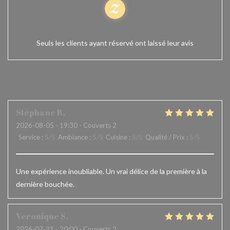
100% avis vérifiés
Seuls les clients ayant réservé ont laissé leur avis
Les avis de nos clients
Stéphane
B
2026-08-05
- 19:30 - Couverts 2
Service
:
5
/5
Ambiance
:
5
/5
Cuisine
:
5
/5
Qualité / Prix
:
5
/5
Une expérience inoubliable. Un vrai délice de la première à la
dernière bouchée.
Veronique
S
2026-07-31
- 20:00 - Couverts 2