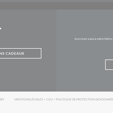
r
Inscrivez-vous à notre lettr
NS CADEAUX
((OUVRE UNE NOUVELLE FENÊTRE))
HEF
MENTIONS LÉGALES
CGU
POLITIQUE DE PROTECTION DES DONNÉ
((OUVRE UNE NOUVELLE FENÊTRE))
((OUVRE UNE NOUVELLE FENÊTRE))
((OU