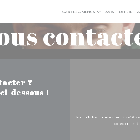
((O
CARTES & MENUS
AVIS
OFFRIR
A
ous contact
tacter ?
ci-dessous !
Pour afficher la carte interactive Wa
collecter des d