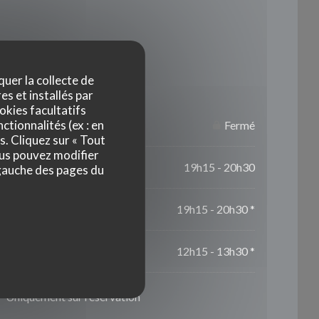
Horaires
quer la collecte de
es et installés par
okies facultatifs
ctionnalités (ex : en
Fermé
s. Cliquez sur « Tout
ous pouvez modifier
19h15 - 20h30
 gauche des pages du
19h15 - 20h30 *
12h15 - 13h30 *
* Uniquement sur réservation