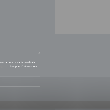
mmateur peut user de son droit à
l.gouv.fr
. Pour plus d'informations