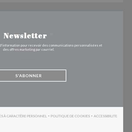
Newsletter
*
e d'information pour recevoir des communications personnalisées et
des offres marketing par courriel.
S'ABONNER
ES À CARACTÈRE PERSONNEL
POLITIQUE DE COOKIES
ACCESSIBILITE
VRE UNE NOUVELLE FENÊTRE))
((OUVRE UNE NOUVELLE FENÊTRE))
((OUVRE UNE N