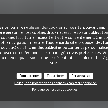
s
es partenaires utilisent des cookies sur ce site, pouvant impli
e personnel. Les cookies dits « nécessaires » sont obligatoir
 cookies facultatifs nécessitent votre consentement. Ces co
otre navigation, mesurer l'audience du site, proposer des fon
Lun
-
Mar
t maison
x sociaux) ou afficher des publicités ou contenus personnalisé
 refuser » ou « Personnaliser » pour gérer vos préférences. V
Mercredi
ment en cliquant sur l'icône représentant un cookie en bas à
site.
Jeu
-
Sam
Tout accepter
Tout refuser
Personnaliser
Politique de protection des données à caractère personnel
Dimanche
Politique de gestion des cookies