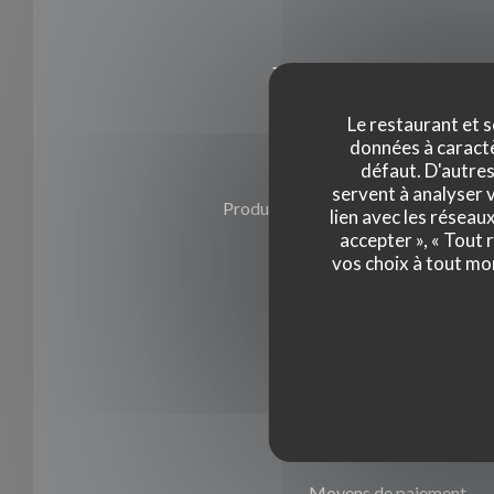
Infos pratique
Le restaurant et s
données à caractèr
défaut. D'autres
Cuisine
servent à analyser v
Produits Locaux , Produits frais, Fai
lien avec les réseau
accepter », « Tout
vos choix à tout mo
Type de restaurant
Restaurant Gastronomique
Services
Wifi
Moyens de paiement