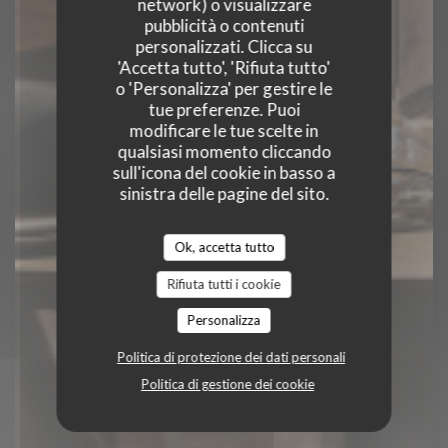
network) o visualizzare
Orbys
pubblicità o contenuti
personalizzati. Clicca su
'Accetta tutto', 'Rifiuta tutto'
o 'Personalizza' per gestire le
RISTORANTE GOURMET
tue preferenze. Puoi
|
CHÂTEAUROUX
modificare le tue scelte in
qualsiasi momento cliccando
sull'icona del cookie in basso a
PRENOTA
sinistra delle pagine del sito.
Ok, accetta tutto
Rifiuta tutti i cookie
Personalizza
Politica di protezione dei dati personali
Politica di gestione dei cookie