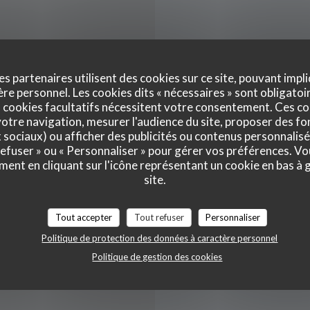
s
es partenaires utilisent des cookies sur ce site, pouvant impli
e personnel. Les cookies dits « nécessaires » sont obligatoir
 cookies facultatifs nécessitent votre consentement. Ces co
otre navigation, mesurer l'audience du site, proposer des fon
Lun
-
Mar
t maison
x sociaux) ou afficher des publicités ou contenus personnalisé
 refuser » ou « Personnaliser » pour gérer vos préférences. V
Mercredi
ment en cliquant sur l'icône représentant un cookie en bas à
site.
Jeu
-
Sam
Tout accepter
Tout refuser
Personnaliser
Politique de protection des données à caractère personnel
Dimanche
Politique de gestion des cookies