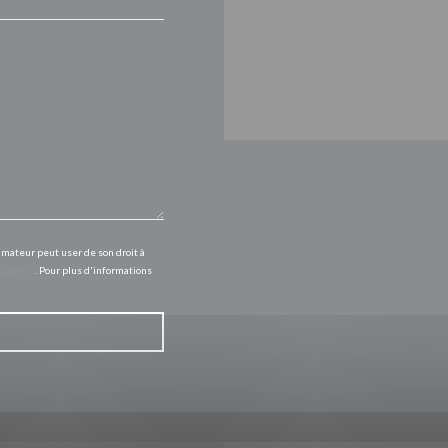
mmateur peut user de son droit à
l.gouv.fr
. Pour plus d'informations