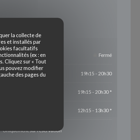
Horaires
quer la collecte de
es et installés par
okies facultatifs
ctionnalités (ex : en
Fermé
s. Cliquez sur « Tout
ous pouvez modifier
19h15 - 20h30
 gauche des pages du
19h15 - 20h30 *
12h15 - 13h30 *
* Uniquement sur réservation