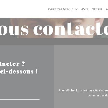
((O
CARTES & MENUS
AVIS
OFFRIR
A
ous contact
tacter ?
ci-dessous !
Pour afficher la carte interactive Wa
collecter des d