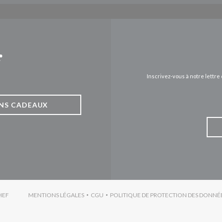
r
Inscrivez-vous à notre lettr
NS CADEAUX
((OUVRE UNE NOUVELLE FENÊTRE))
HEF
MENTIONS LÉGALES
CGU
POLITIQUE DE PROTECTION DES DONNÉ
((OUVRE UNE NOUVELLE FENÊTRE))
((OUVRE UNE NOUVELLE FENÊTRE))
((OU