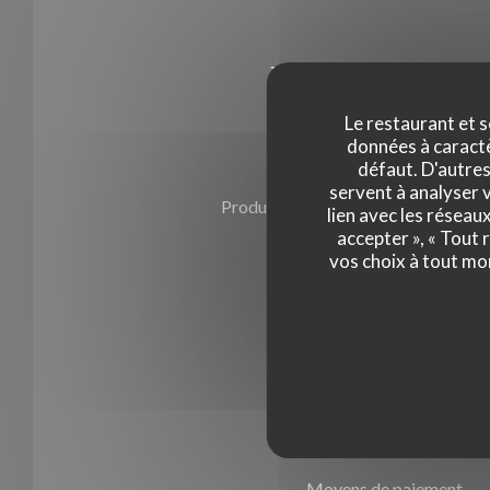
Infos pratique
Le restaurant et s
données à caractèr
défaut. D'autres
Cuisine
servent à analyser v
Produits Locaux , Produits frais, Fai
lien avec les réseau
accepter », « Tout
vos choix à tout mo
Type de restaurant
Restaurant Gastronomique
Services
Wifi
Moyens de paiement