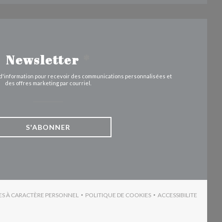
Newsletter
*
e d'information pour recevoir des communications personnalisées et
des offres marketing par courriel.
S'ABONNER
ES À CARACTÈRE PERSONNEL
POLITIQUE DE COOKIES
ACCESSIBILITE
VRE UNE NOUVELLE FENÊTRE))
((OUVRE UNE NOUVELLE FENÊTRE))
((OUVRE UNE N